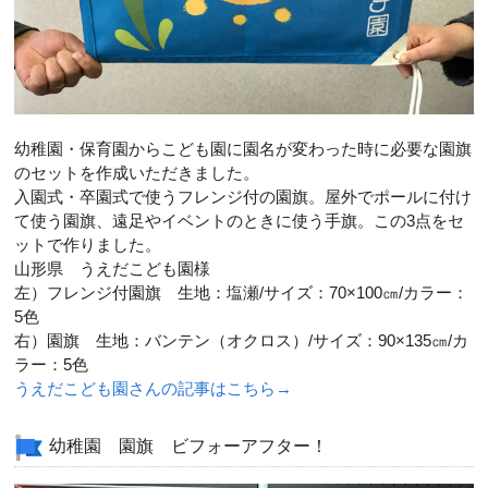
幼稚園・保育園からこども園に園名が変わった時に必要な園旗
のセットを作成いただきました。
入園式・卒園式で使うフレンジ付の園旗。屋外でポールに付け
て使う園旗、遠足やイベントのときに使う手旗。この3点をセ
ットで作りました。
山形県 うえだこども園様
左）フレンジ付園旗 生地：塩瀬/サイズ：70×100㎝/カラー：
5色
右）園旗 生地：バンテン（オクロス）/サイズ：90×135㎝/カ
ラー：5色
うえだこども園さんの記事はこちら→
幼稚園 園旗 ビフォーアフター！