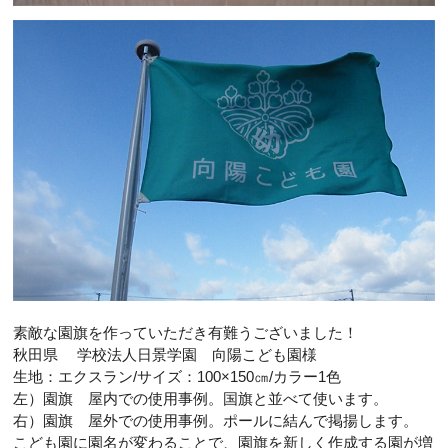
素敵な園旗を作っていただき有難うございました！
秋田県 学校法人日景学園 向陽こども園様
生地：エクスラン/サイズ：100×150㎝/カラー1色
左）園旗 屋内での使用事例。国旗と並べて使います。
右）園旗 屋外での使用事例。ポールに結んで掲揚します。
こども園に園名が変わることで、園旗を新しく作成する園が増