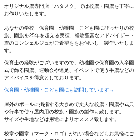
オリジナル旗専門店「ハタメク」では校旗・園旗を丁寧に
お作りいたします。
あなたの学校、保育園、幼稚園、こども園にぴったりの校
旗、園旗を25年を超える実績、経験豊富なアドバイザー・
旗のコンシェルジュがご希望ををお伺いし、製作いたしま
す。
保育士の経験がございますので、幼稚園や保育園の入卒園
式で飾る園旗、運動会や遠足、イベントで使う手旗などの
アドバイスを得意としております。
保育園・幼稚園・こども園にも訪問しています→
屋外のポールに掲揚する大きめで丈夫な校旗・園旗や式典
や行事で使う屋内用の校旗・園旗の製作も致します。
サイズや生地などは用途によりオススメ致します。
校章や園章（マーク・ロゴ）がない場合などもお気軽にご