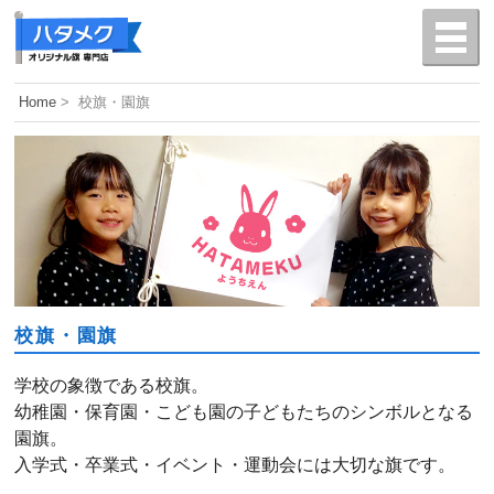
旗を初めて作る方
Home
>
校旗・園旗
古い旗を新調
旗の相談がしたい
ご来店・ご訪問の方
お見積り
校旗・園旗
学校の象徴である校旗。
よくある質問
幼稚園・保育園・こども園の子どもたちのシンボルとなる
園旗。
入学式・卒業式・イベント・運動会には大切な旗です。