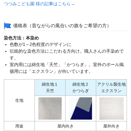
つつみこども園 様の記事はこちら→
価格表（昔ながらの風合いの旗をご希望の方）
染色方法：本染め
色数が1～2色程度のデザインに
伝統的な染色方法にこだわる方向け。職人さんの手染めで
す。
室内用には綿生地「天竺」「かつらぎ」。室外のポール掲
揚用には「エクスラン」が向いています。
綿生地１
綿生地２
アクリル製生地
天竺
かつらぎ
エクスラン
生地
用途
屋内向き
屋外向き