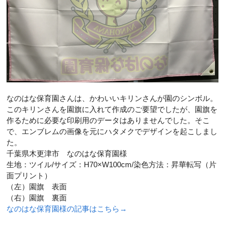
なのはな保育園さんは、かわいいキリンさんが園のシンボル。
このキリンさんを園旗に入れて作成のご要望でしたが、園旗を
作るために必要な印刷用のデータはありませんでした。そこ
で、エンブレムの画像を元にハタメクでデザインを起こしまし
た。
千葉県木更津市 なのはな保育園様
生地：ツイル/サイズ：H70×W100cm/染色方法：昇華転写（片
面プリント）
（左）園旗 表面
（右）園旗 裏面
なのはな保育園様の記事はこちら→