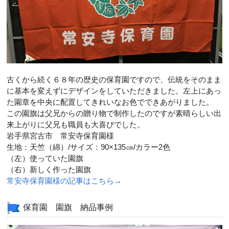
古くから続く６８年の歴史の保育園ですので、伝統をそのまま
に基本を変えずにデザインをしていただきました。左上にあっ
た園章を中央に配置してきれいなお色でできあがりました。
この園旗は父兄からの贈り物で制作したのですが素晴らしい出
来上がりに父兄も職員も大喜びでした。
岩手県宮古市 常安寺保育園様
生地：天竺（綿）/サイズ：90×135㎝/カラー2色
（左）使っていた園旗
（右）新しく作った園旗
常安寺保育園様の記事はこちら→
保育園 園旗 納品事例