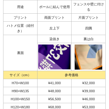
フェンスや壁に付け
用途
ポールに結んで使用
る
プリント
両面プリント
片面プリント
ハトメ位置（紐付
左上下
四隅
き）
染抜き
裏は白
裏面
サイズ（cm）
参考価格
H70×W100
¥41,000
¥32,000
H90×W135
¥48,000
¥39,000
H100×W150
¥56,500
¥46,000
H120×W180
¥68,000
¥53,000