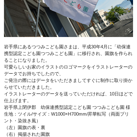
岩手県にあるつつみこども園さまは、平成30年4月に「幼保連
携型認定こども園つつみこども園」に移行され、園旗を作られ
ることになりました。
可愛らしいお家のイラストのロゴマークをイラストレーターの
データでお持ちでしたので、
ご発注の際にはデータをいただきましてすぐに制作に取り掛か
らせていただきました。
イラストレーターのデータを送っていただければ、10日ほどで
仕上げます。
岩手県上閉伊郡 幼保連携型認定こども園 つつみこども園 様
生地：ツイル/サイズ：W1000×H700mm/昇華転写（両面プリ
ント・染抜き風）
（左）園旗の表・裏
（右）掲揚された園旗