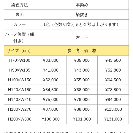
染色方法
本染め
裏面
染抜き
カラー
1色（色数が増えると金額は上がります）
ハトメ位置（紐
左上下
付き）
サイズ（cm）
参 考 価 格
H70×W100
¥33,800
¥35,000
¥43,500
H90×W135
¥41,000
¥43,000
¥52,800
H100×W150
¥52,000
¥55,000
¥64,500
H120×W180
¥64,500
¥68,000
¥78,800
H140×W210
¥75,000
¥78,000
¥94,000
H180×W270
¥87,000
¥88,000
¥113,000
H200×W300
¥100,300
¥101,000
¥131,000